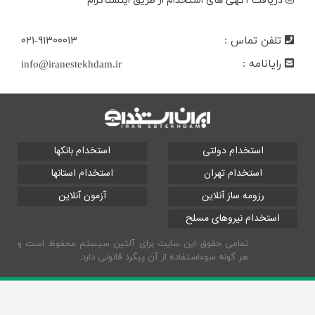
دریافت آگهی های استخدام از طریق اینستاگرام
تلفن تماس :
۰۲۱-۹۱۳۰۰۰۱۳
رایانامه :
info@iranestekhdam.ir
استخدام دولتی
استخدام بانکها
استخدام تهران
استخدام استانها
رزومه ساز آنلاین
آزمون آنلاین
استخدام نیروهای مسلح
تمامی حقوق این سایت برای آلتین سیستم محفوظ است و
هر گونه سوءاستفاده از آن پیگرد قانونی دارد.