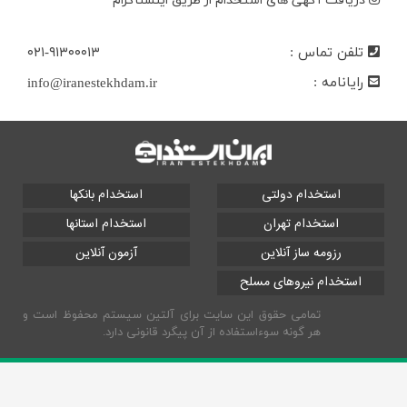
دریافت آگهی های استخدام از طریق اینستاگرام
تلفن تماس :
۰۲۱-۹۱۳۰۰۰۱۳
رایانامه :
info@iranestekhdam.ir
استخدام دولتی
استخدام بانکها
استخدام تهران
استخدام استانها
رزومه ساز آنلاین
آزمون آنلاین
استخدام نیروهای مسلح
تمامی حقوق این سایت برای آلتین سیستم محفوظ است و
هر گونه سوءاستفاده از آن پیگرد قانونی دارد.