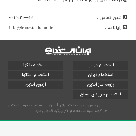
دریافت آگهی های استخدام از طریق اینستاگرام
تلفن تماس :
۰۲۱-۹۱۳۰۰۰۱۳
رایانامه :
info@iranestekhdam.ir
استخدام دولتی
استخدام بانکها
استخدام تهران
استخدام استانها
رزومه ساز آنلاین
آزمون آنلاین
استخدام نیروهای مسلح
تمامی حقوق این سایت برای آلتین سیستم محفوظ است و
هر گونه سوءاستفاده از آن پیگرد قانونی دارد.