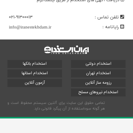
دریافت آگهی های استخدام از طریق اینستاگرام
تلفن تماس :
۰۲۱-۹۱۳۰۰۰۱۳
رایانامه :
info@iranestekhdam.ir
استخدام دولتی
استخدام بانکها
استخدام تهران
استخدام استانها
رزومه ساز آنلاین
آزمون آنلاین
استخدام نیروهای مسلح
تمامی حقوق این سایت برای آلتین سیستم محفوظ است و
هر گونه سوءاستفاده از آن پیگرد قانونی دارد.