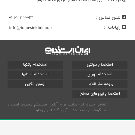
دریافت آگهی های استخدام از طریق اینستاگرام
تلفن تماس :
۰۲۱-۹۱۳۰۰۰۱۳
رایانامه :
info@iranestekhdam.ir
استخدام دولتی
استخدام بانکها
استخدام تهران
استخدام استانها
رزومه ساز آنلاین
آزمون آنلاین
استخدام نیروهای مسلح
تمامی حقوق این سایت برای آلتین سیستم محفوظ است و
هر گونه سوءاستفاده از آن پیگرد قانونی دارد.