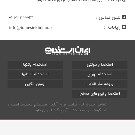
دریافت آگهی های استخدام از طریق اینستاگرام
تلفن تماس :
۰۲۱-۹۱۳۰۰۰۱۳
رایانامه :
info@iranestekhdam.ir
استخدام دولتی
استخدام بانکها
استخدام تهران
استخدام استانها
رزومه ساز آنلاین
آزمون آنلاین
استخدام نیروهای مسلح
تمامی حقوق این سایت برای آلتین سیستم محفوظ است و
هر گونه سوءاستفاده از آن پیگرد قانونی دارد.