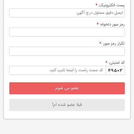
پست الکترونیک:
*
رمز عبور دلخواه:
*
تکرار رمز عبور:
*
کد امنیتی:
*
قبلا عضو شده ام!