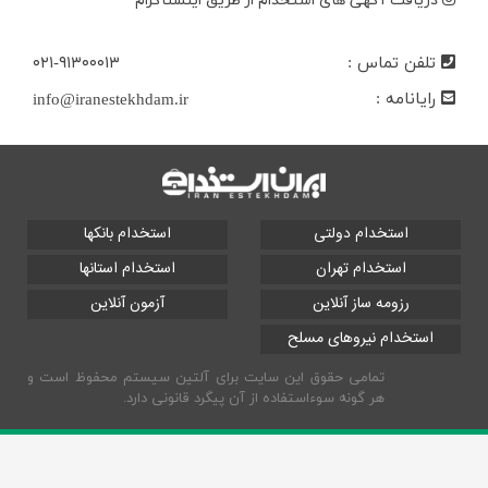
دریافت آگهی های استخدام از طریق اینستاگرام
تلفن تماس :
۰۲۱-۹۱۳۰۰۰۱۳
رایانامه :
info@iranestekhdam.ir
استخدام دولتی
استخدام بانکها
استخدام تهران
استخدام استانها
رزومه ساز آنلاین
آزمون آنلاین
استخدام نیروهای مسلح
تمامی حقوق این سایت برای آلتین سیستم محفوظ است و
هر گونه سوءاستفاده از آن پیگرد قانونی دارد.