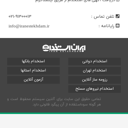
دریافت آگهی های استخدام از طریق اینستاگرام
تلفن تماس :
۰۲۱-۹۱۳۰۰۰۱۳
رایانامه :
info@iranestekhdam.ir
استخدام دولتی
استخدام بانکها
استخدام تهران
استخدام استانها
رزومه ساز آنلاین
آزمون آنلاین
استخدام نیروهای مسلح
تمامی حقوق این سایت برای آلتین سیستم محفوظ است و
هر گونه سوءاستفاده از آن پیگرد قانونی دارد.