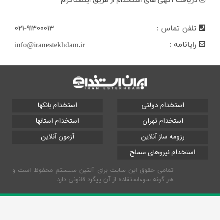
دریافت آگهی های استخدام از طریق اینستاگرام
تلفن تماس :
۰۲۱-۹۱۳۰۰۰۱۳
رایانامه :
info@iranestekhdam.ir
استخدام دولتی
استخدام بانکها
استخدام تهران
استخدام استانها
رزومه ساز آنلاین
آزمون آنلاین
استخدام نیروهای مسلح
تمامی حقوق این سایت برای آلتین سیستم محفوظ است و
هر گونه سوءاستفاده از آن پیگرد قانونی دارد.